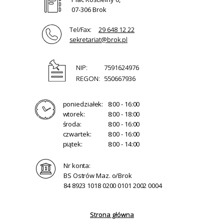
07-306 Brok
Tel/Fax:
29 648 12 22
sekretariat@brok.pl
NIP:
7591624976
REGON:
550667936
poniedziałek:
8:00 - 16:00
wtorek:
8:00 - 18:00
środa:
8:00 - 16:00
czwartek:
8:00 - 16:00
piątek:
8:00 - 14:00
Nr konta:
BS Ostrów Maz. o/Brok
84 8923 1018 0200 0101 2002 0004
Strona główna