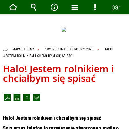
panel
Strona
Wyszukiwarka
Narzędzia
Menu
Menu
główna
główne
szczegółowe
MAPA STRONY
POWSZECHNY SPIS ROLNY 2020
HALO!
JESTEM ROLNIKIEM I CHCIAŁBYM SIĘ SPISAĆ
Halo! Jestem rolnikiem i
chciałbym się spisać
Halo! Jestem rolnikiem i chciałbym się spisać
Spis przez telefon to rozwiązanie stworzone z myślą o