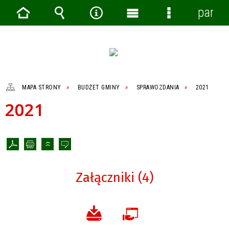
panel
Strona
Wyszukiwarka
Narzędzia
Menu
Menu
główna
główne
szczegółowe
MAPA STRONY
BUDŻET GMINY
SPRAWOZDANIA
2021
2021
Załączniki (4)